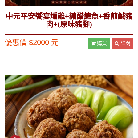
中元平安饗宴燻雞+糖醋鱸魚+香煎鹹豬
肉+(原味豬腳)
優惠價 $2000 元
購買
詳閱