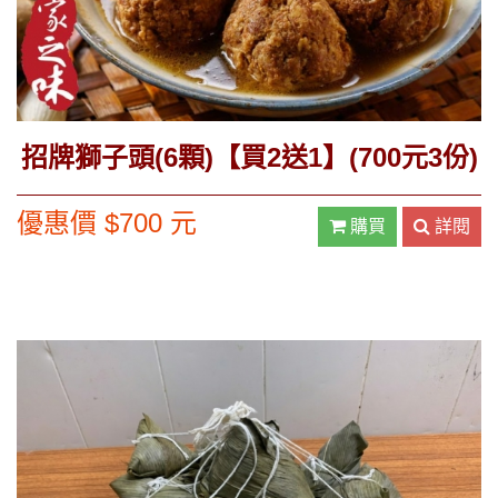
招牌獅子頭(6顆)【買2送1】(700元3份)
優惠價 $700 元
購買
詳閱