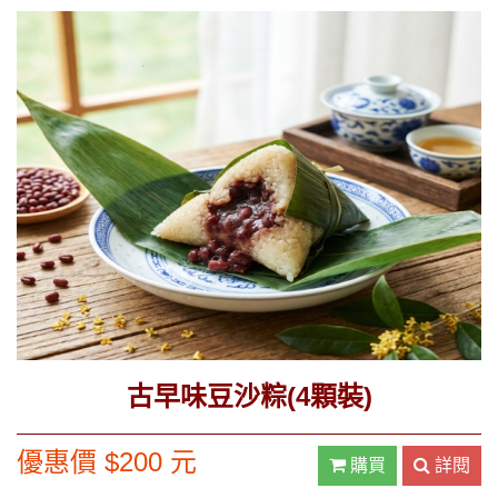
古早味豆沙粽(4顆裝)
優惠價 $200 元
購買
詳閱