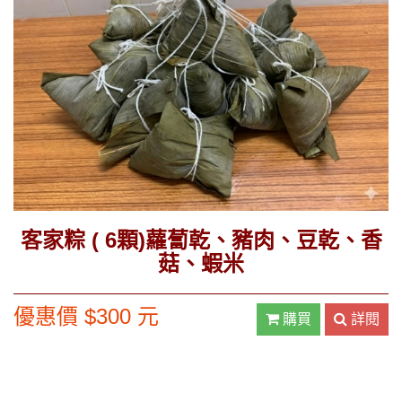
客家粽 ( 6顆)蘿蔔乾、豬肉、豆乾、香
菇、蝦米
優惠價 $300 元
購買
詳閱