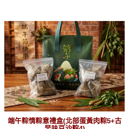
端午粽情粽意禮盒(北部蛋黃肉粽5+古
早味豆沙粽4)