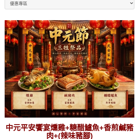
中元平安饗宴燻雞+糖醋鱸魚+香煎鹹豬
肉+(辣味豬腳)